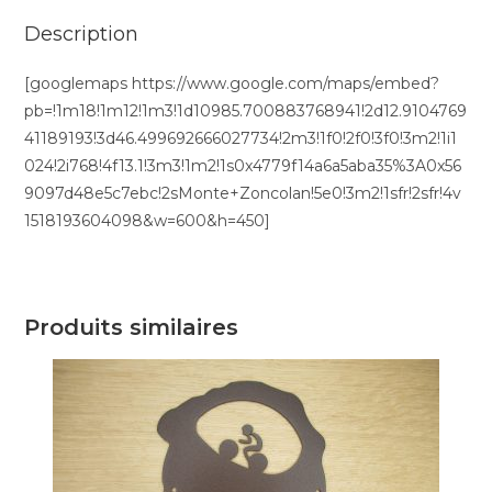
Description
[googlemaps https://www.google.com/maps/embed?
pb=!1m18!1m12!1m3!1d10985.700883768941!2d12.9104769
41189193!3d46.499692666027734!2m3!1f0!2f0!3f0!3m2!1i1
024!2i768!4f13.1!3m3!1m2!1s0x4779f14a6a5aba35%3A0x56
9097d48e5c7ebc!2sMonte+Zoncolan!5e0!3m2!1sfr!2sfr!4v
1518193604098&w=600&h=450]
Produits similaires