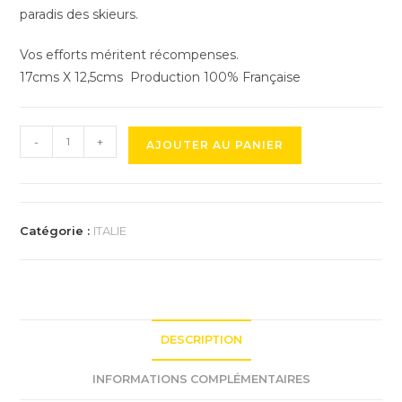
paradis des skieurs.
Vos efforts méritent récompenses.
17cms X 12,5cms Production 100% Française
quantité
-
+
AJOUTER AU PANIER
de
Trophée
du
Monte
Catégorie :
ITALIE
Zoncolan
DESCRIPTION
INFORMATIONS COMPLÉMENTAIRES