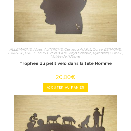
ALLEMAGNE
,
Alpes
,
AUTRICHE
,
Cerveau Addict
,
Corse
,
ESPAGNE
,
FRANCE
,
ITALIE
,
MONT VENTOUX
,
Pays Basque
,
Pyrénées
,
SUISSE
,
Vallée de l'Ubaye
Trophée du petit vélo dans la tête Homme
20,00
€
AJOUTER AU PANIER