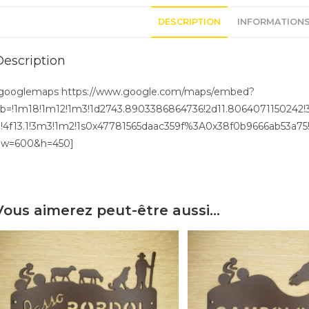
DESCRIPTION
INFORMATIONS
Description
googlemaps https://www.google.com/maps/embed?
b=!1m18!1m12!1m3!1d2743.8903386864736!2d11.8064071150242!3d
!4f13.1!3m3!1m2!1s0x47781565daac359f%3A0x38f0b9666ab53a75!
w=600&h=450]
Vous aimerez peut-être aussi…