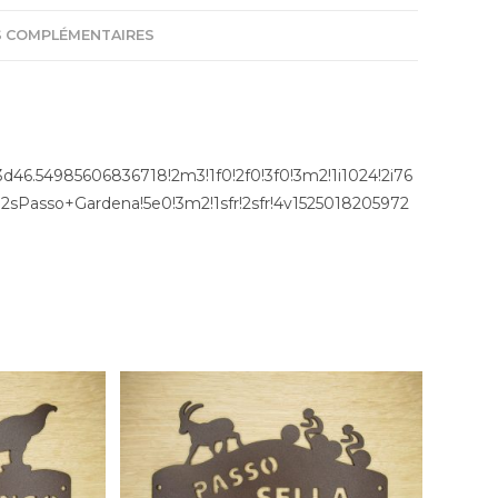
 COMPLÉMENTAIRES
46.54985606836718!2m3!1f0!2f0!3f0!3m2!1i1024!2i76
2sPasso+Gardena!5e0!3m2!1sfr!2sfr!4v1525018205972