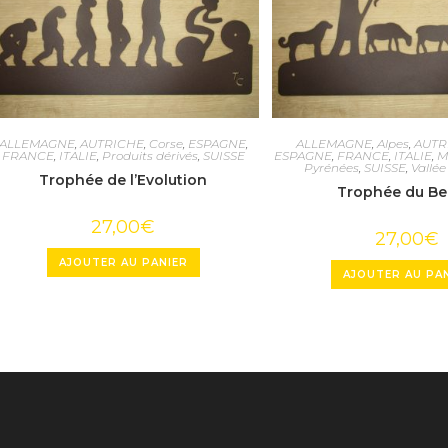
ALLEMAGNE
,
AUTRICHE
,
Corse
,
ESPAGNE
,
ALLEMAGNE
,
Alpes
,
AUTR
FRANCE
,
ITALIE
,
Produits dérivés
,
SUISSE
ESPAGNE
,
FRANCE
,
ITALIE
,
M
Pyrénées
,
SUISSE
,
Vallée
Trophée de l’Evolution
Trophée du Be
27,00
€
27,00
€
AJOUTER AU PANIER
AJOUTER AU PA