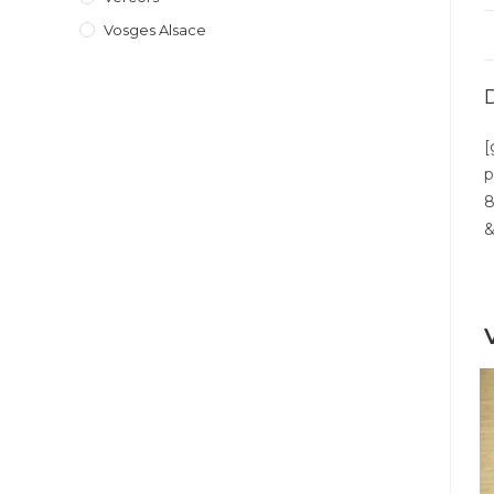
Vosges Alsace
[
p
8
&