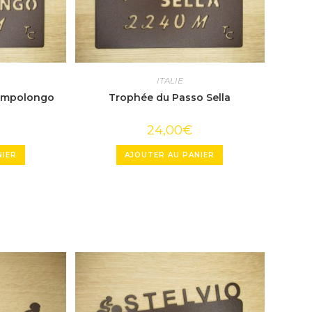
ITALIE
ampolongo
Trophée du Passo Sella
24,00
€
NIER
AJOUTER AU PANIER