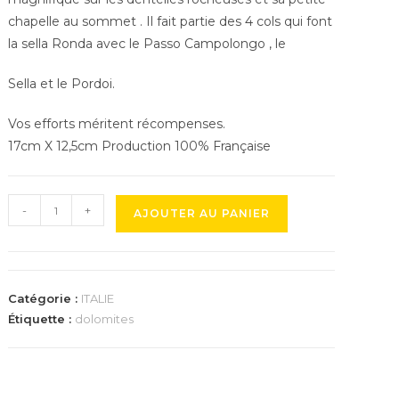
chapelle au sommet . Il fait partie des 4 cols qui font
la sella Ronda avec le Passo Campolongo , le
Sella et le Pordoi.
Vos efforts méritent récompenses.
17cm X 12,5cm Production 100% Française
quantité
-
+
AJOUTER AU PANIER
de
Trophée
du
Passo
Catégorie :
ITALIE
Gardena
Étiquette :
dolomites