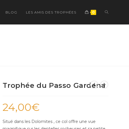
TOGGLE
BLOG
LES AMIS DES TROPHÉES
0
WEBSITE
SEARCH
Trophée du Passo Gardena
24,00
€
Situé dans les Dolomites , ce col offre une vue
magnifique sur les dentelles rocheuses et sa petite