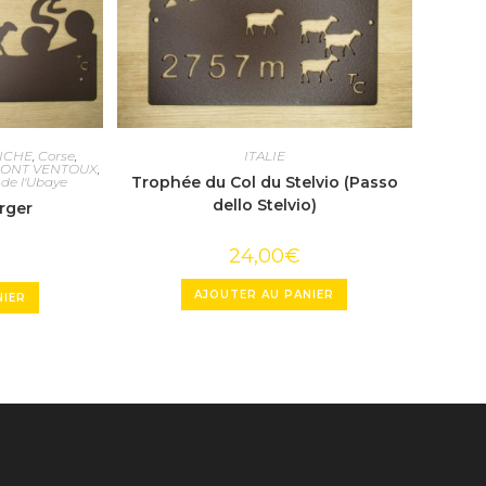
ICHE
,
Corse
,
ITALIE
ONT VENTOUX
,
Trophée du Col du Stelvio (Passo
 de l'Ubaye
dello Stelvio)
rger
24,00
€
AJOUTER AU PANIER
NIER