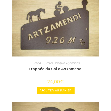
FRANCE
,
Pays Basque
,
Pyrénées
Trophée du Col d’Artzamendi
24,00
€
AJOUTER AU PANIER