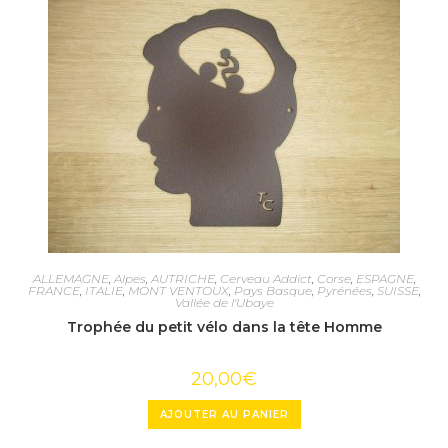
ALLEMAGNE
,
Alpes
,
AUTRICHE
,
Cerveau Addict
,
Corse
,
ESPAGNE
,
FRANCE
,
ITALIE
,
MONT VENTOUX
,
Pays Basque
,
Pyrénées
,
SUISSE
,
Vallée de l'Ubaye
Trophée du petit vélo dans la tête Homme
20,00
€
AJOUTER AU PANIER