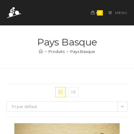
Skip
to
0
MENU
content
Pays Basque
>
Produits
>
Pays Basque
Tri par défaut