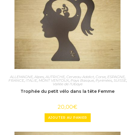
ALLEMAGNE
,
Alpes
,
AUTRICHE
,
Cerveau Addict
,
Corse
,
ESPAGNE
,
FRANCE
,
ITALIE
,
MONT VENTOUX
,
Pays Basque
,
Pyrénées
,
SUISSE
,
Vallée de l'Ubaye
Trophée du petit vélo dans la tête Femme
20,00
€
AJOUTER AU PANIER