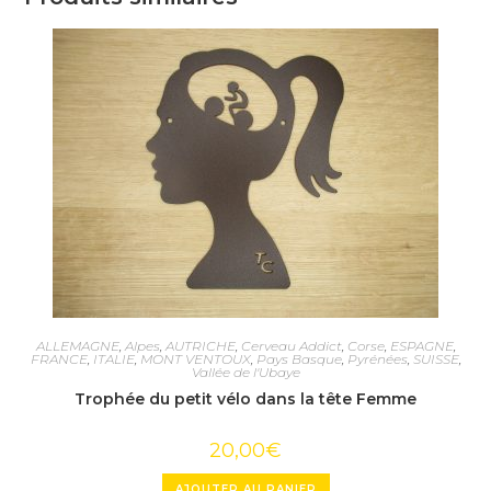
ALLEMAGNE
,
Alpes
,
AUTRICHE
,
Cerveau Addict
,
Corse
,
ESPAGNE
,
FRANCE
,
ITALIE
,
MONT VENTOUX
,
Pays Basque
,
Pyrénées
,
SUISSE
,
Vallée de l'Ubaye
Trophée du petit vélo dans la tête Femme
20,00
€
AJOUTER AU PANIER