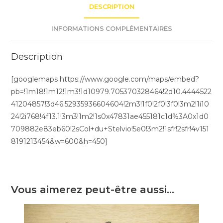
Stelvio)
DESCRIPTION
INFORMATIONS COMPLÉMENTAIRES
Description
[googlemaps https://www.google.com/maps/embed?
pb=!1m18!1m12!1m3!1d10979.705370328464!2d10.4444522
41204857!3d46.52935936604604!2m3!1f0!2f0!3f0!3m2!1i10
24!2i768!4f13.1!3m3!1m2!1s0x47831ae455181c1d%3A0x1d0
709882e83eb60!2sCol+du+Stelvio!5e0!3m2!1sfr!2sfr!4v151
8191213454&w=600&h=450]
Vous aimerez peut-être aussi…