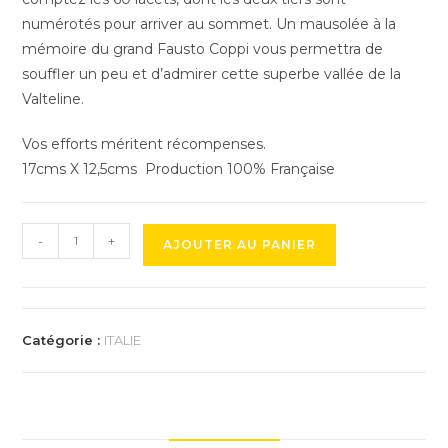
numérotés pour arriver au sommet. Un mausolée à la
mémoire du grand Fausto Coppi vous permettra de
souffler un peu et d’admirer cette superbe vallée de la
Valteline.
Vos efforts méritent récompenses.
17cms X 12,5cms Production 100% Française
quantité
-
+
AJOUTER AU PANIER
de
Trophée
du
Col
Catégorie :
ITALIE
du
Stelvio
(Passo
dello