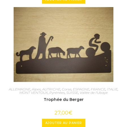
ALLEMAGNE
,
Alpes
,
AUTRICHE
,
Corse
,
ESPAGNE
,
FRANCE
,
ITALIE
,
MONT VENTOUX
,
Pyrénées
,
SUISSE
,
Vallée de l'Ubaye
Trophée du Berger
27,00
€
AJOUTER AU PANIER