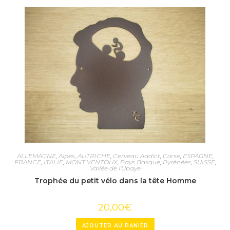
ALLEMAGNE
,
Alpes
,
AUTRICHE
,
Cerveau Addict
,
Corse
,
ESPAGNE
,
FRANCE
,
ITALIE
,
MONT VENTOUX
,
Pays Basque
,
Pyrénées
,
SUISSE
,
Vallée de l'Ubaye
Trophée du petit vélo dans la tête Homme
20,00
€
AJOUTER AU PANIER