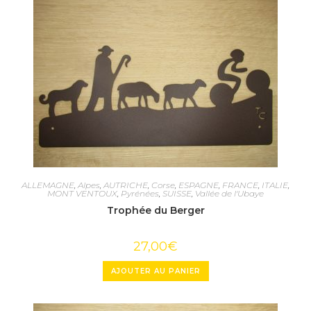
ALLEMAGNE
,
Alpes
,
AUTRICHE
,
Corse
,
ESPAGNE
,
FRANCE
,
ITALIE
,
MONT VENTOUX
,
Pyrénées
,
SUISSE
,
Vallée de l'Ubaye
Trophée du Berger
27,00
€
AJOUTER AU PANIER