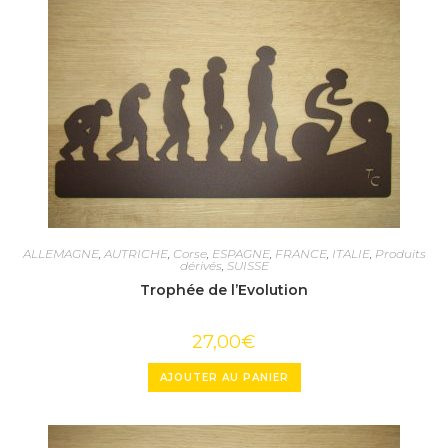
ALLEMAGNE
,
AUTRICHE
,
Corse
,
ESPAGNE
,
FRANCE
,
ITALIE
,
Produits
dérivés
,
SUISSE
Trophée de l’Evolution
27,00
€
AJOUTER AU PANIER