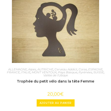
ALLEMAGNE
,
Alpes
,
AUTRICHE
,
Cerveau Addict
,
Corse
,
ESPAGNE
,
FRANCE
,
ITALIE
,
MONT VENTOUX
,
Pays Basque
,
Pyrénées
,
SUISSE
,
Vallée de l'Ubaye
Trophée du petit vélo dans la tête Femme
20,00
€
AJOUTER AU PANIER