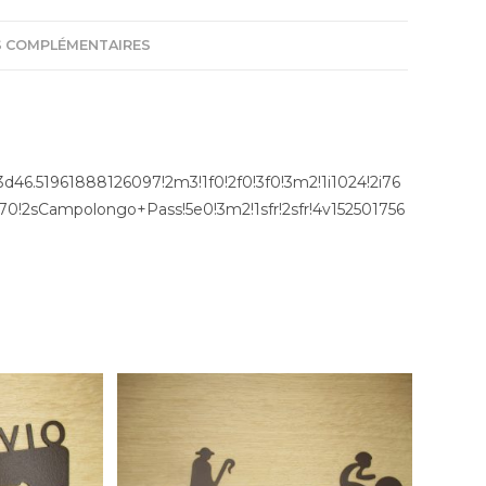
 COMPLÉMENTAIRES
d46.51961888126097!2m3!1f0!2f0!3f0!3m2!1i1024!2i76
!2sCampolongo+Pass!5e0!3m2!1sfr!2sfr!4v152501756