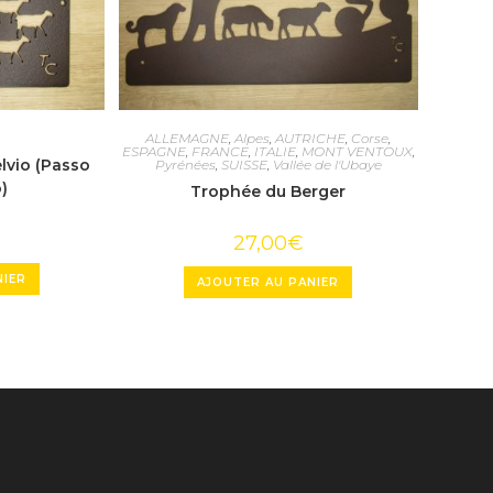
ALLEMAGNE
,
Alpes
,
AUTRICHE
,
Corse
,
ESPAGNE
,
FRANCE
,
ITALIE
,
MONT VENTOUX
,
lvio (Passo
Pyrénées
,
SUISSE
,
Vallée de l'Ubaye
o)
Trophée du Berger
27,00
€
NIER
AJOUTER AU PANIER