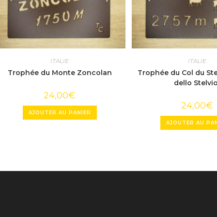
ITALIE
ITALIE
Trophée du Monte Zoncolan
Trophée du Col du Ste
dello Stelvi
24,00
€
24,00
€
AJOUTER AU PANIER
AJOUTER AU PA