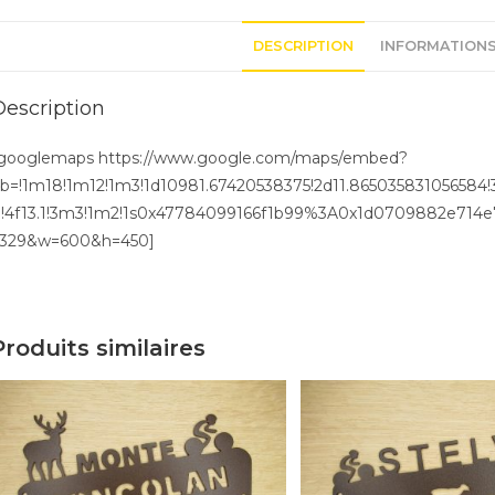
DESCRIPTION
INFORMATIONS
Description
googlemaps https://www.google.com/maps/embed?
b=!1m18!1m12!1m3!1d10981.67420538375!2d11.865035831056584!3
!4f13.1!3m3!1m2!1s0x47784099166f1b99%3A0x1d0709882e714e70
329&w=600&h=450]
Produits similaires