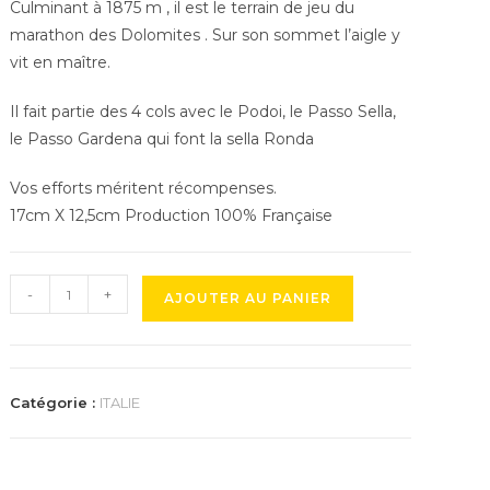
Culminant à 1875 m , il est le terrain de jeu du
marathon des Dolomites . Sur son sommet l’aigle y
vit en maître.
Il fait partie des 4 cols avec le Podoi, le Passo Sella,
le Passo Gardena qui font la sella Ronda
Vos efforts méritent récompenses.
17cm X 12,5cm Production 100% Française
quantité
-
+
AJOUTER AU PANIER
de
Trophée
du
Passo
Catégorie :
ITALIE
Campolongo