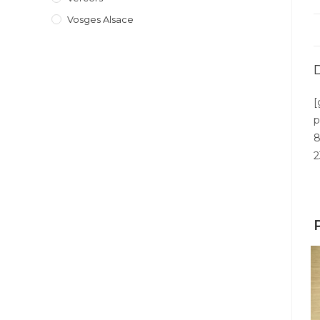
Vosges Alsace
[
p
8
2