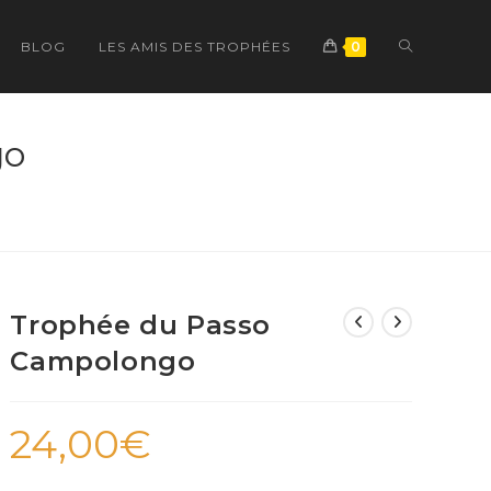
TOGGLE
BLOG
LES AMIS DES TROPHÉES
0
WEBSITE
go
SEARCH
Trophée du Passo
Campolongo
24,00
€