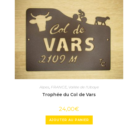
Alpes
,
FRANCE
,
Vallée de l'Ubaye
Trophée du Col de Vars
24,00
€
AJOUTER AU PANIER