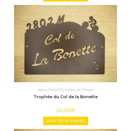
Alpes
,
FRANCE
,
Vallée de l'Ubaye
Trophée du Col de la Bonette
24,00
€
AJOUTER AU PANIER