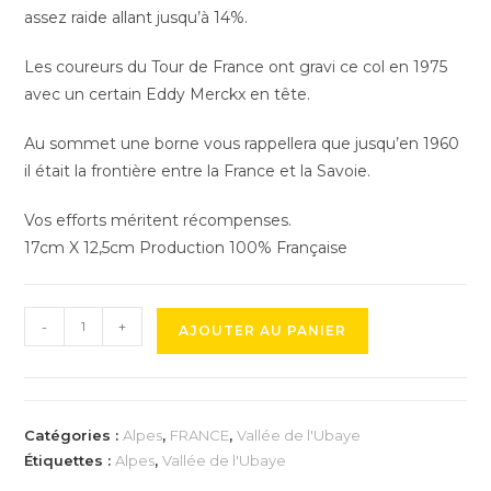
assez raide allant jusqu’à 14%.
Les coureurs du Tour de France ont gravi ce col en 1975
avec un certain Eddy Merckx en tête.
Au sommet une borne vous rappellera que jusqu’en 1960
il était la frontière entre la France et la Savoie.
Vos efforts méritent récompenses.
17cm X 12,5cm Production 100% Française
quantité
-
+
AJOUTER AU PANIER
de
Trophée
du
Col
Catégories :
Alpes
,
FRANCE
,
Vallée de l'Ubaye
des
Étiquettes :
Alpes
,
Vallée de l'Ubaye
Champs