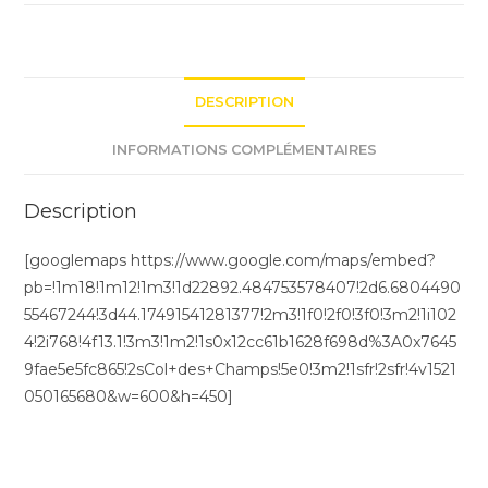
DESCRIPTION
INFORMATIONS COMPLÉMENTAIRES
Description
[googlemaps https://www.google.com/maps/embed?
pb=!1m18!1m12!1m3!1d22892.484753578407!2d6.6804490
55467244!3d44.17491541281377!2m3!1f0!2f0!3f0!3m2!1i102
4!2i768!4f13.1!3m3!1m2!1s0x12cc61b1628f698d%3A0x7645
9fae5e5fc865!2sCol+des+Champs!5e0!3m2!1sfr!2sfr!4v1521
050165680&w=600&h=450]