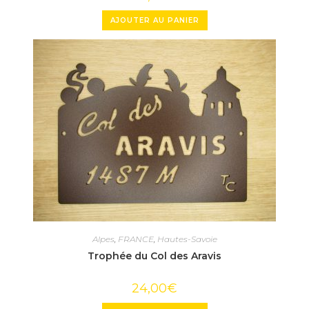
AJOUTER AU PANIER
Alpes
,
FRANCE
,
Hautes-Savoie
Trophée du Col des Aravis
24,00
€