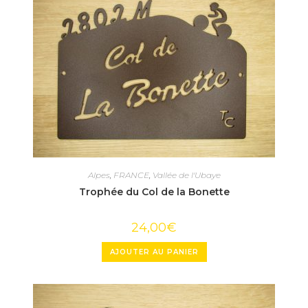
Alpes
,
FRANCE
,
Vallée de l'Ubaye
Trophée du Col de la Bonette
24,00
€
AJOUTER AU PANIER