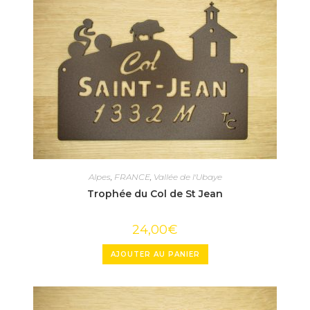
Alpes
,
FRANCE
,
Vallée de l'Ubaye
Trophée du Col de St Jean
24,00
€
AJOUTER AU PANIER