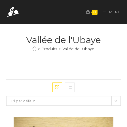
Skip
to
0
MENU
content
Vallée de l'Ubaye
>
Produits
>
Vallée de l'Ubaye
Tri par défaut