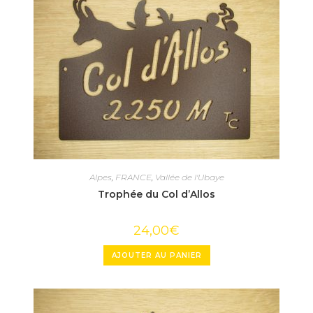
Alpes
,
FRANCE
,
Vallée de l'Ubaye
Trophée du Col d’Allos
24,00
€
AJOUTER AU PANIER