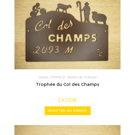
Alpes
,
FRANCE
,
Vallée de l'Ubaye
Trophée du Col des Champs
24,00
€
AJOUTER AU PANIER