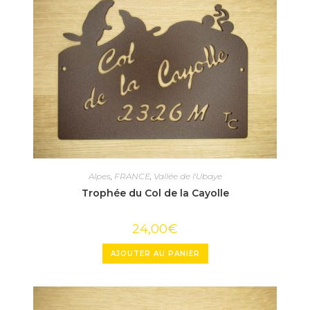
Alpes
,
FRANCE
,
Vallée de l'Ubaye
Trophée du Col de la Cayolle
24,00
€
AJOUTER AU PANIER