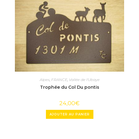
Alpes
,
FRANCE
,
Vallée de l'Ubaye
Trophée du Col Du pontis
24,00
€
AJOUTER AU PANIER