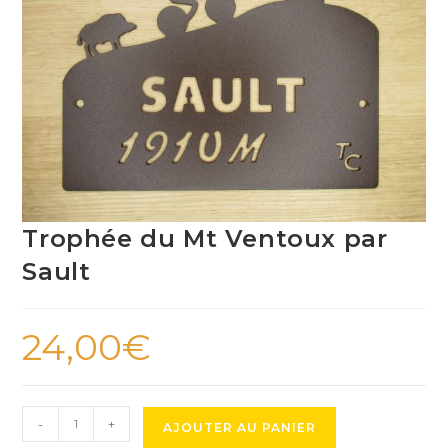
Trophée du Mt Ventoux par
Sault
24,00
€
quantité
-
+
AJOUTER AU PANIER
de