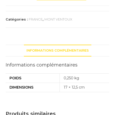
Trophée
du
Mt
Catégories :
FRANCE
,
MONT VENTOUX
Ventoux
par
Sault
INFORMATIONS COMPLÉMENTAIRES
Informations complémentaires
POIDS
0,250 kg
DIMENSIONS
17 × 12,5 cm
Produits similaires