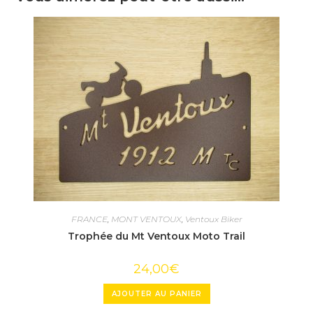
FRANCE
,
MONT VENTOUX
,
Ventoux Biker
Trophée du Mt Ventoux Moto Trail
24,00
€
AJOUTER AU PANIER