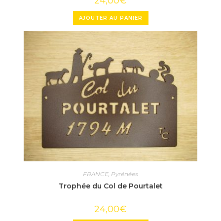
24,00
€
AJOUTER AU PANIER
FRANCE
,
Pyrénées
Trophée du Col de Pourtalet
24,00
€