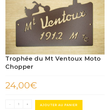
Trophée du Mt Ventoux Moto
Chopper
24,00
€
quantité
-
+
AJOUTER AU PANIER
de