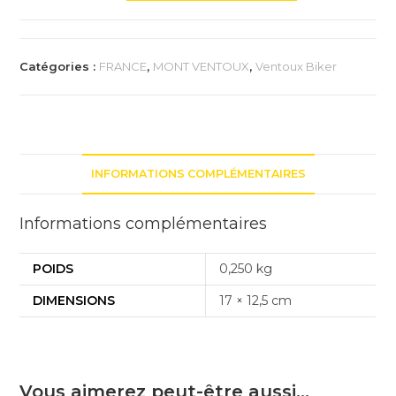
Trophée
du
Mt
Catégories :
FRANCE
,
MONT VENTOUX
,
Ventoux Biker
Ventoux
Moto
Chopper
INFORMATIONS COMPLÉMENTAIRES
Informations complémentaires
POIDS
0,250 kg
DIMENSIONS
17 × 12,5 cm
Vous aimerez peut-être aussi…