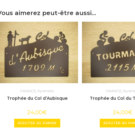
Vous aimerez peut-être aussi…
FRANCE
,
Pyrénées
FRANCE
,
Pyrén
Trophée du Col d’Aubisque
Trophée du Col du 
24,00
€
24,00
€
AJOUTER AU PANIER
AJOUTER AU PA