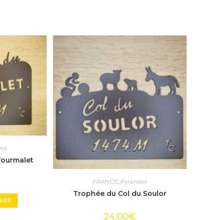
ées
Tourmalet
FRANCE
,
Pyrénées
Trophée du Col du Soulor
NIER
24,00
€