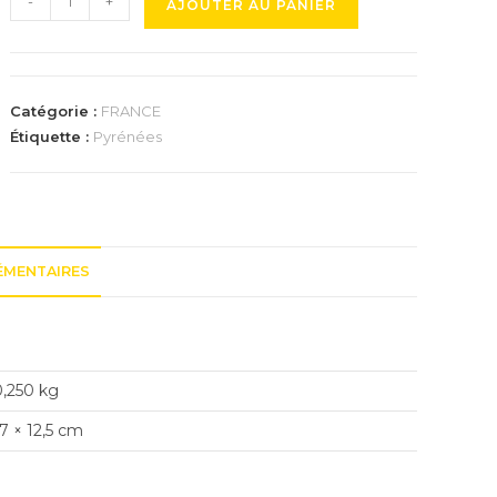
-
+
AJOUTER AU PANIER
de
Trophée
du
Col
Catégorie :
FRANCE
du
Étiquette :
Pyrénées
Portet
ÉMENTAIRES
0,250 kg
7 × 12,5 cm