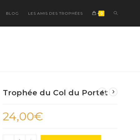
TOGGLE
BLOG
LES AMIS DES TROPHÉES
0
WEBSITE
SEARCH
Trophée du Col du Portet
24,00
€
quantité