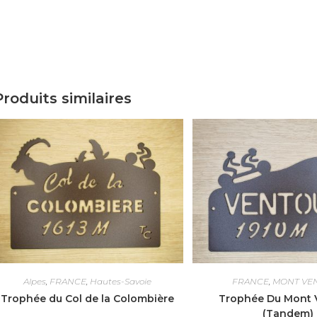
Produits similaires
Alpes
,
FRANCE
,
Hautes-Savoie
FRANCE
,
MONT VE
Trophée du Col de la Colombière
Trophée Du Mont 
(Tandem)