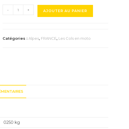
quantité
-
+
AJOUTER AU PANIER
de
Trophée
de
la
Catégories :
Alpes
,
FRANCE
,
Les Cols en moto
Route
des
Grandes
Alpes
ÉMENTAIRES
0250 kg