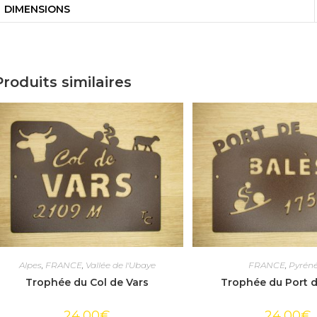
DIMENSIONS
Produits similaires
Alpes
,
FRANCE
,
Vallée de l'Ubaye
FRANCE
,
Pyrén
Trophée du Col de Vars
Trophée du Port d
24,00
€
24,00
€