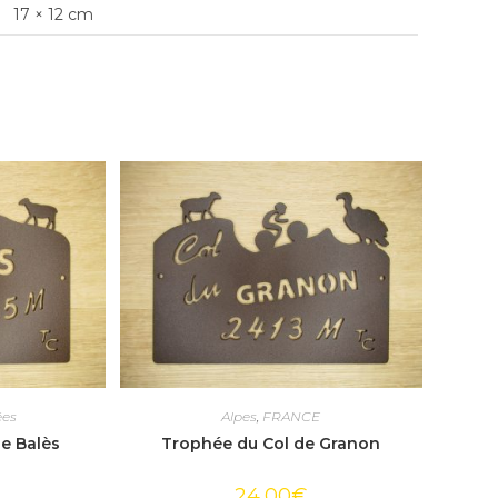
17 × 12 cm
ées
Alpes
,
FRANCE
e Balès
Trophée du Col de Granon
24,00
€