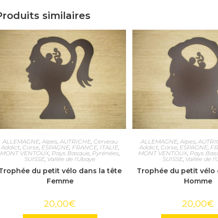
Produits similaires
ALLEMAGNE
,
Alpes
,
AUTRICHE
,
Cerveau
ALLEMAGNE
,
Alpes
,
AUTRI
Addict
,
Corse
,
ESPAGNE
,
FRANCE
,
ITALIE
,
Addict
,
Corse
,
ESPAGNE
,
F
MONT VENTOUX
,
Pays Basque
,
Pyrénées
,
MONT VENTOUX
,
Pays Bas
SUISSE
,
Vallée de l'Ubaye
SUISSE
,
Vallée de l
Trophée du petit vélo dans la tête
Trophée du petit vélo 
Femme
Homme
20,00
€
20,00
€