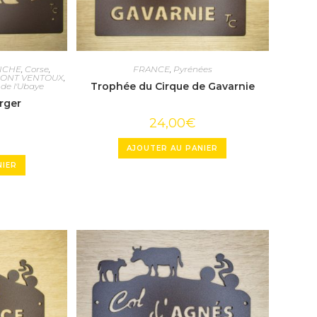
ICHE
,
Corse
,
FRANCE
,
Pyrénées
ONT VENTOUX
,
Trophée du Cirque de Gavarnie
 de l'Ubaye
rger
24,00
€
AJOUTER AU PANIER
NIER