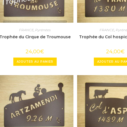
FRANCE
,
Pyrénées
FRANCE
,
Pyrén
Trophée du Cirque de Troumouse
Trophée du Col hospic
24,00
€
24,00
€
AJOUTER AU PANIER
AJOUTER AU PA