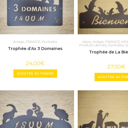
Ariége
,
FRANCE
,
Pyrénées
Alpes
,
Ariége
,
FRANCE
,
MO
Produits dérivés
,
Pyrénées
,
V
Trophée d’Ax 3 Domaines
Trophée de La Bi
24,00
€
27,00
€
AJOUTER AU PANIER
AJOUTER AU PA