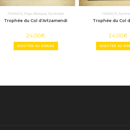
FRANCE
,
Pays Basque
,
Pyrénées
FRANCE
,
Pyrén
Trophée du Col d’Artzamendi
Trophée du Col d
24,00
€
24,00
€
AJOUTER AU PANIER
AJOUTER AU PA