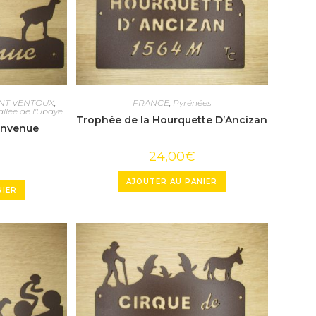
NT VENTOUX
,
FRANCE
,
Pyrénées
allée de l'Ubaye
Trophée de la Hourquette D’Ancizan
envenue
24,00
€
AJOUTER AU PANIER
NIER