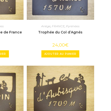
ées
Ariége
,
FRANCE
,
Pyrénées
e de France
Trophée du Col d’Agnés
24,00
€
NIER
AJOUTER AU PANIER