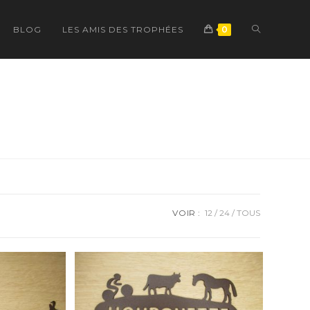
TOGGLE
BLOG
LES AMIS DES TROPHÉES
0
WEBSITE
SEARCH
VOIR :
12
24
TOUS