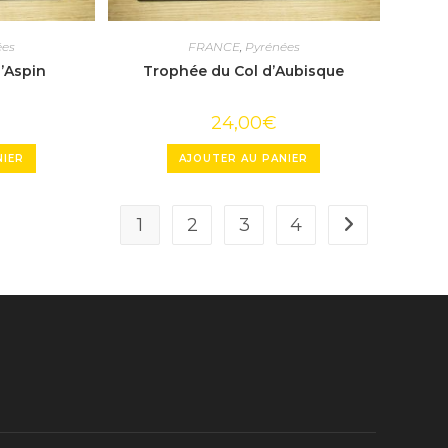
ées
FRANCE
,
Pyrénées
’Aspin
Trophée du Col d’Aubisque
24,00
€
NIER
AJOUTER AU PANIER
1
2
3
4