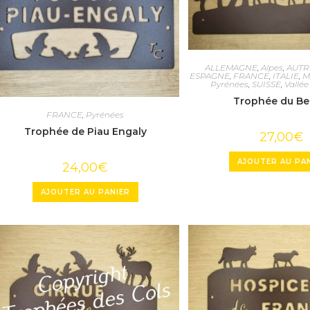
ALLEMAGNE
,
Alpes
,
AUTR
ESPAGNE
,
FRANCE
,
ITALIE
,
M
Pyrénées
,
SUISSE
,
Vallée
Trophée du Be
FRANCE
,
Pyrénées
Trophée de Piau Engaly
27,00
€
AJOUTER AU PA
24,00
€
AJOUTER AU PANIER