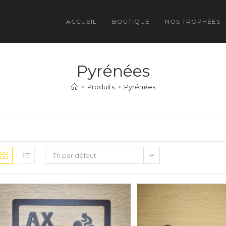
ACCUEIL
BOUTIQUE
NOS TROPHÉES
Pyrénées
>
Produits
>
Pyrénées
Tri par défaut