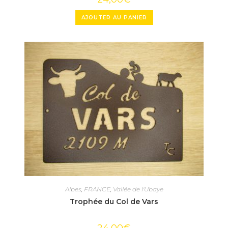
AJOUTER AU PANIER
Alpes
,
FRANCE
,
Vallée de l'Ubaye
Trophée du Col de Vars
24,00
€