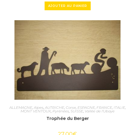
AJOUTER AU PANIER
ALLEMAGNE
,
Alpes
,
AUTRICHE
,
Corse
,
ESPAGNE
,
FRANCE
,
ITALIE
,
MONT VENTOUX
,
Pyrénées
,
SUISSE
,
Vallée de l'Ubaye
Trophée du Berger
27,00
€