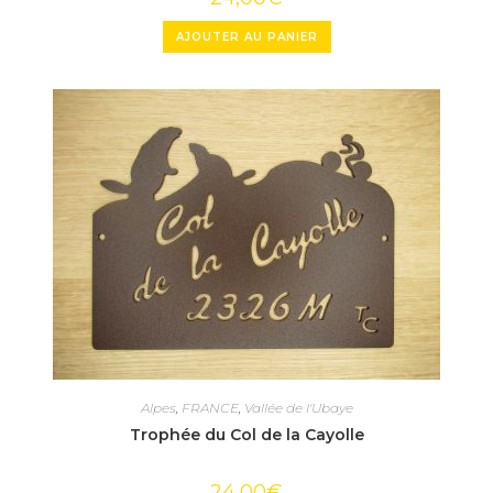
AJOUTER AU PANIER
Alpes
,
FRANCE
,
Vallée de l'Ubaye
Trophée du Col de la Cayolle
24,00
€