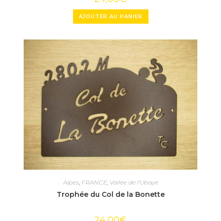
AJOUTER AU PANIER
Alpes
,
FRANCE
,
Vallée de l'Ubaye
Trophée du Col de la Bonette
24,00
€