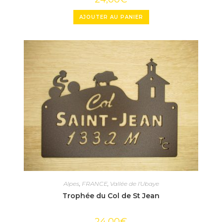
AJOUTER AU PANIER
Alpes
,
FRANCE
,
Vallée de l'Ubaye
Trophée du Col de St Jean
24,00
€