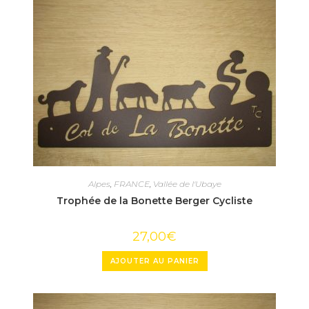
Alpes
,
FRANCE
,
Vallée de l'Ubaye
Trophée de la Bonette Berger Cycliste
27,00
€
AJOUTER AU PANIER