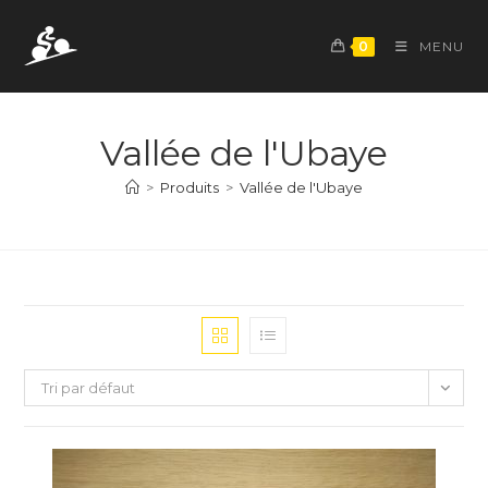
Skip
to
0
MENU
content
Vallée de l'Ubaye
>
Produits
>
Vallée de l'Ubaye
Tri par défaut