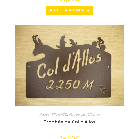
AJOUTER AU PANIER
Alpes
,
FRANCE
,
Vallée de l'Ubaye
Trophée du Col d’Allos
24,00
€