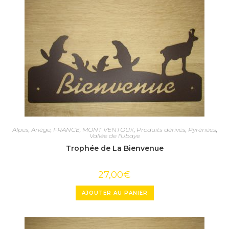
Alpes
,
Ariége
,
FRANCE
,
MONT VENTOUX
,
Produits dérivés
,
Pyrénées
,
Vallée de l'Ubaye
Trophée de La Bienvenue
27,00
€
AJOUTER AU PANIER