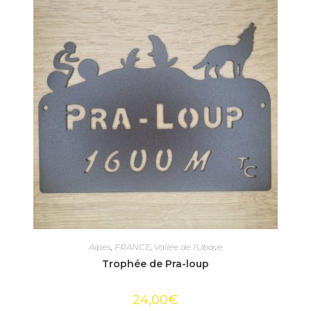
Alpes
,
FRANCE
,
Vallée de l'Ubaye
Trophée de Pra-loup
24,00
€