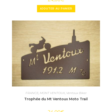
AJOUTER AU PANIER
FRANCE
,
MONT VENTOUX
,
Ventoux Biker
Trophée du Mt Ventoux Moto Trail
24,00
€