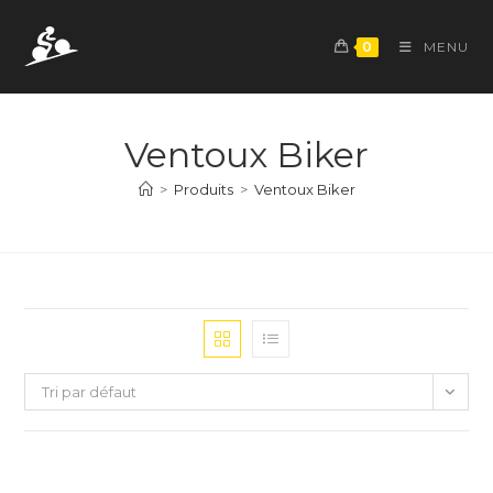
Skip
to
0
MENU
content
Ventoux Biker
>
Produits
>
Ventoux Biker
Tri par défaut