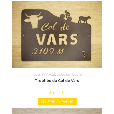
Alpes
,
FRANCE
,
Vallée de l'Ubaye
Trophée du Col de Vars
24,00
€
AJOUTER AU PANIER