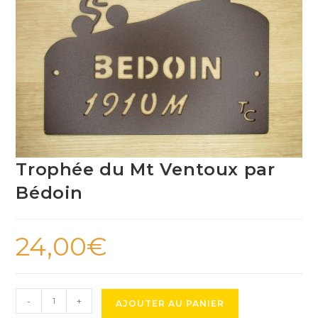
Trophée du Mt Ventoux par
Bédoin
24,00
€
quantité
-
+
AJOUTER AU PANIER
de