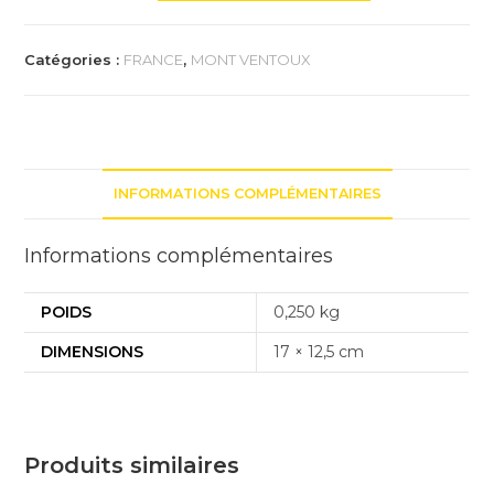
Trophée
du
Catégories :
FRANCE
,
MONT VENTOUX
Mt
Ventoux
par
Bédoin
INFORMATIONS COMPLÉMENTAIRES
Informations complémentaires
POIDS
0,250 kg
DIMENSIONS
17 × 12,5 cm
Produits similaires