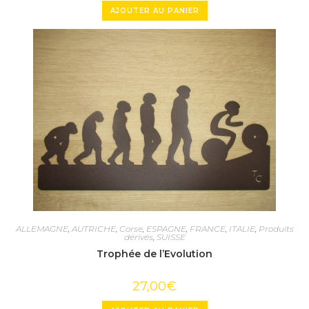
AJOUTER AU PANIER
ALLEMAGNE
,
AUTRICHE
,
Corse
,
ESPAGNE
,
FRANCE
,
ITALIE
,
Produits
dérivés
,
SUISSE
Trophée de l’Evolution
27,00
€