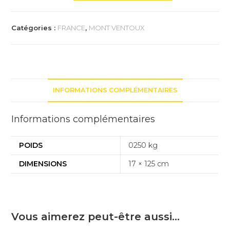
Trophée
du
Catégories :
FRANCE
,
MONT VENTOUX
Mt
Ventoux
1910m
par
Malaucéne
INFORMATIONS COMPLÉMENTAIRES
Informations complémentaires
POIDS
0250 kg
DIMENSIONS
17 × 125 cm
Vous aimerez peut-être aussi…