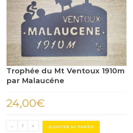
Trophée du Mt Ventoux 1910m
par Malaucéne
24,00
€
quantité
-
+
AJOUTER AU PANIER
de