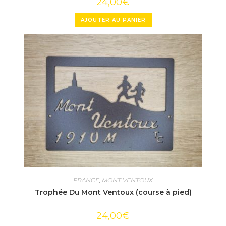
24,00
€
AJOUTER AU PANIER
FRANCE
,
MONT VENTOUX
Trophée Du Mont Ventoux (course à pied)
24,00
€