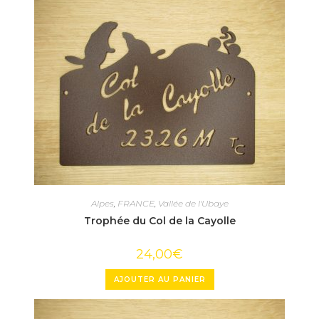
Alpes
,
FRANCE
,
Vallée de l'Ubaye
Trophée du Col de la Cayolle
24,00
€
AJOUTER AU PANIER