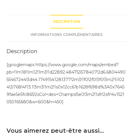
DESCRIPTION
INFORMATIONS COMPLÉMENTAIRES
Description
[googlemaps https://www.google.com/maps/embed?
pb=!1m18!1m12!1m3!1d22892.484753578407!2d6.6804490
55467244!3d44.17491541281377!2m3!1f0!2f0!3f0!3m2!1i102
4!2i768!4f13.1!3m3!1m2!1s0x12cc61b1628f698d%3A0x7645
9fae5e5fc865!2sCol+des+Champs!5e0!3m2!1sfr!2sfr!4v1521
050165680&w=600&h=450]
Vous aimerez peut-être aussi…