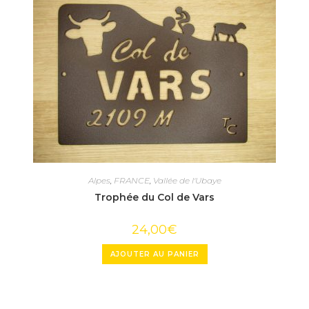
Alpes
,
FRANCE
,
Vallée de l'Ubaye
Trophée du Col de Vars
24,00
€
AJOUTER AU PANIER