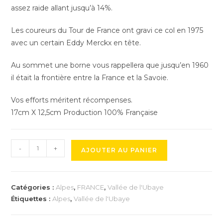
assez raide allant jusqu’à 14%.
Les coureurs du Tour de France ont gravi ce col en 1975
avec un certain Eddy Merckx en tête.
Au sommet une borne vous rappellera que jusqu’en 1960
il était la frontière entre la France et la Savoie.
Vos efforts méritent récompenses.
17cm X 12,5cm Production 100% Française
quantité
-
+
AJOUTER AU PANIER
de
Trophée
du
Catégories :
Alpes
,
FRANCE
,
Vallée de l'Ubaye
Col
Étiquettes :
Alpes
,
Vallée de l'Ubaye
des
Champs