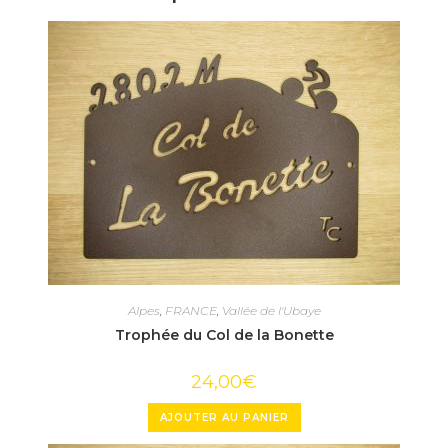
Alpes
,
FRANCE
,
Vallée de l'Ubaye
Trophée du Col de la Bonette
24,00
€
AJOUTER AU PANIER