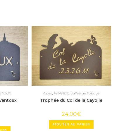
NTOUX
Alpes
,
FRANCE
,
Vallée de l'Ubaye
Ventoux
Trophée du Col de la Cayolle
24,00
€
AJOUTER AU PANIER
NIER