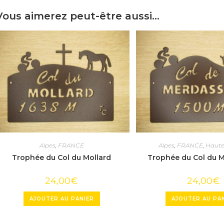
Vous aimerez peut-être aussi…
Alpes
,
FRANCE
Alpes
,
FRANCE
,
Haute
Trophée du Col du Mollard
Trophée du Col du M
24,00
€
24,00
€
AJOUTER AU PANIER
AJOUTER AU PA