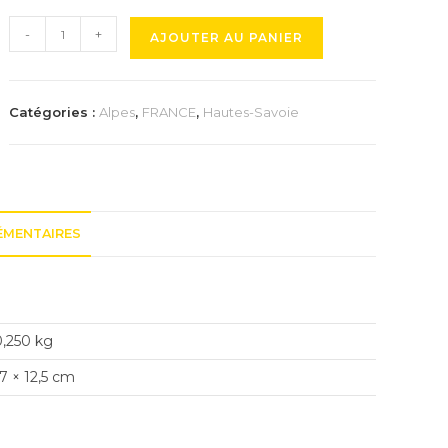
quantité
-
+
AJOUTER AU PANIER
de
Trophée
de
Catégories :
Alpes
,
FRANCE
,
Hautes-Savoie
la
Montée
du
Semnoz
ÉMENTAIRES
0,250 kg
7 × 12,5 cm