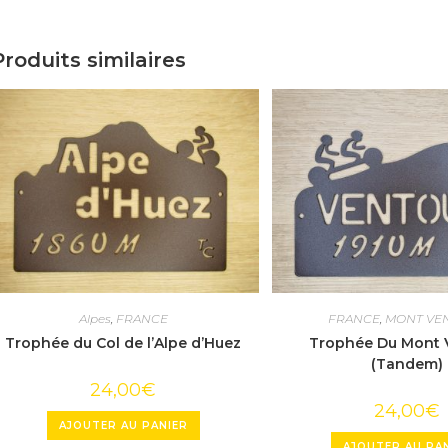
Produits similaires
Alpes
,
FRANCE
FRANCE
,
MONT VE
Trophée du Col de l’Alpe d’Huez
Trophée Du Mont 
(Tandem)
24,00
€
24,00
€
AJOUTER AU PANIER
AJOUTER AU PA