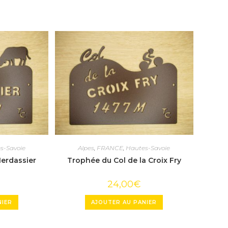
s-Savoie
Alpes
,
FRANCE
,
Hautes-Savoie
erdassier
Trophée du Col de la Croix Fry
24,00
€
NIER
AJOUTER AU PANIER