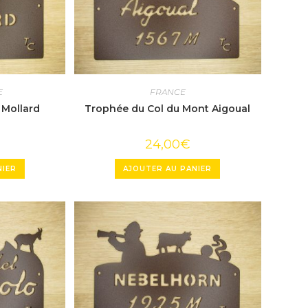
E
FRANCE
 Mollard
Trophée du Col du Mont Aigoual
24,00
€
NIER
AJOUTER AU PANIER