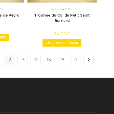
CE
Alpes
,
FRANCE
s de Peyrol
Trophée du Col du Petit Saint
Bernard
24,00
€
NIER
AJOUTER AU PANIER
12
13
14
15
16
17