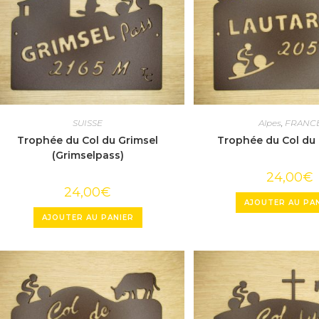
SUISSE
Alpes
,
FRANC
Trophée du Col du Grimsel
Trophée du Col du 
(Grimselpass)
24,00
€
24,00
€
AJOUTER AU PA
AJOUTER AU PANIER