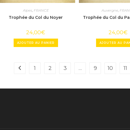
Alpes
,
FRANCE
Auvergne
,
FRAN
Trophée du Col du Noyer
Trophée du Col du Pa
24,00
€
24,00
€
AJOUTER AU PANIER
AJOUTER AU PA
1
2
3
…
9
10
11