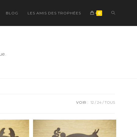
TOGGLE
BLOG
LES AMIS DES TROPHÉES
0
WEBSITE
ue.
SEARCH
VOIR :
12
24
TOUS