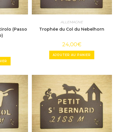
ALLEMAGNE
irolo (Passo
Trophée du Col du Nebelhorn
o)
24,00
€
AJOUTER AU PANIER
NIER