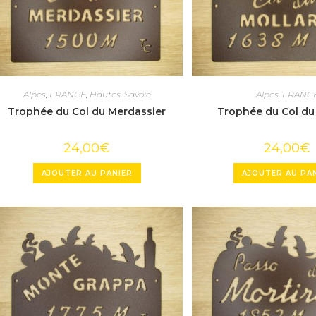
Alpes
,
FRANCE
,
Hautes-Savoie
Alpes
,
FRANC
Trophée du Col du Merdassier
Trophée du Col du
24,00
€
24,00
€
AJOUTER AU PANIER
AJOUTER AU PA