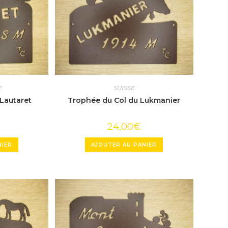
E
SUISSE
Lautaret
Trophée du Col du Lukmanier
24,00
€
NIER
AJOUTER AU PANIER