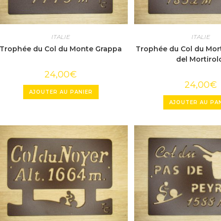
ITALIE
ITALIE
Trophée du Col du Monte Grappa
Trophée du Col du Mort
del Mortirol
24,00
€
24,00
€
AJOUTER AU PANIER
AJOUTER AU PA