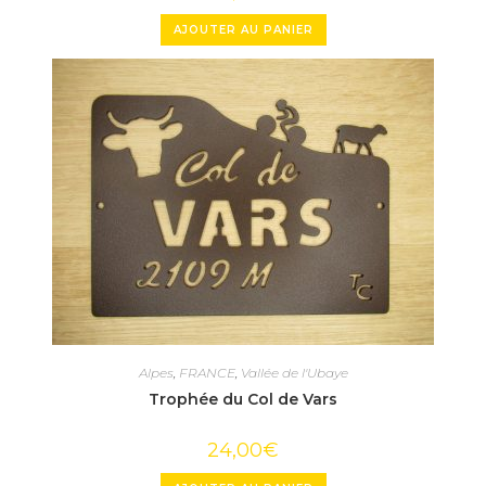
AJOUTER AU PANIER
Alpes
,
FRANCE
,
Vallée de l'Ubaye
Trophée du Col de Vars
24,00
€