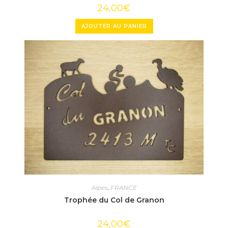
24,00
€
AJOUTER AU PANIER
Alpes
,
FRANCE
Trophée du Col de Granon
24,00
€