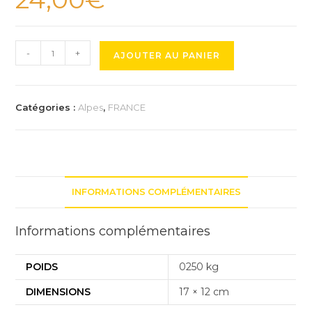
quantité
-
+
AJOUTER AU PANIER
de
Trophée
du
Catégories :
Alpes
,
FRANCE
Col
de
la
Madone
de
INFORMATIONS COMPLÉMENTAIRES
Gorbio
Informations complémentaires
POIDS
0250 kg
DIMENSIONS
17 × 12 cm