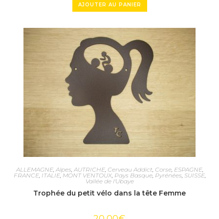
AJOUTER AU PANIER
ALLEMAGNE
,
Alpes
,
AUTRICHE
,
Cerveau Addict
,
Corse
,
ESPAGNE
,
FRANCE
,
ITALIE
,
MONT VENTOUX
,
Pays Basque
,
Pyrénées
,
SUISSE
,
Vallée de l'Ubaye
Trophée du petit vélo dans la tête Femme
20,00
€