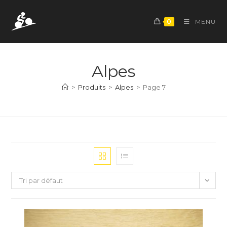
Skip
to
0
MENU
content
Alpes
>
Produits
>
Alpes
>
Page 7
Tri par défaut