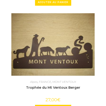
AJOUTER AU PANIER
Alpes
,
FRANCE
,
MONT VENTOUX
Trophée du Mt Ventoux Berger
27,00
€