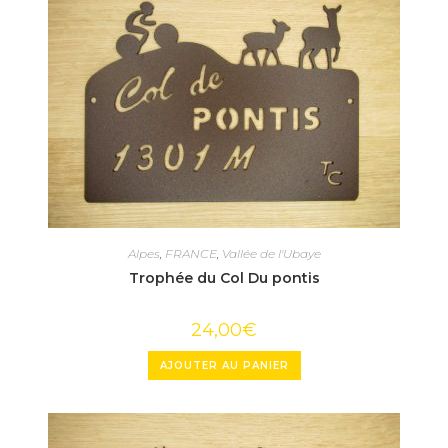
Alpes
,
FRANCE
,
Vallée de l'Ubaye
Trophée du Col Du pontis
24,00
€
AJOUTER AU PANIER