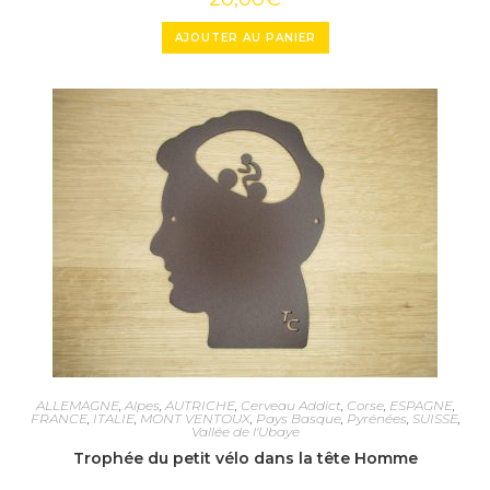
AJOUTER AU PANIER
ALLEMAGNE
,
Alpes
,
AUTRICHE
,
Cerveau Addict
,
Corse
,
ESPAGNE
,
FRANCE
,
ITALIE
,
MONT VENTOUX
,
Pays Basque
,
Pyrénées
,
SUISSE
,
Vallée de l'Ubaye
Trophée du petit vélo dans la tête Homme