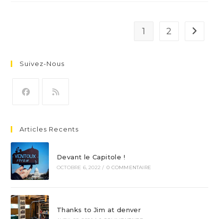
1
2
Aller à 
Suivez-Nous
S’ouvre
S’ouvre
dans
dans
Articles Recents
un
un
nouvel
nouvel
Devant le Capitole !
onglet
onglet
OCTOBRE 6, 2022
/
0 COMMENTAIRE
Thanks to Jim at denver