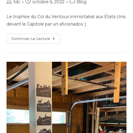
Auteur/autrice
Publication
Post
tdc
octobre 6, 2022
Blog
de
publiée :
category:
la
Le trophée du Col du Ventoux immortalisé aux États-Unis
publication :
devant le Capitole par un aficionados ;)
Devant
Continuer La Lecture
Le
Capitole
!