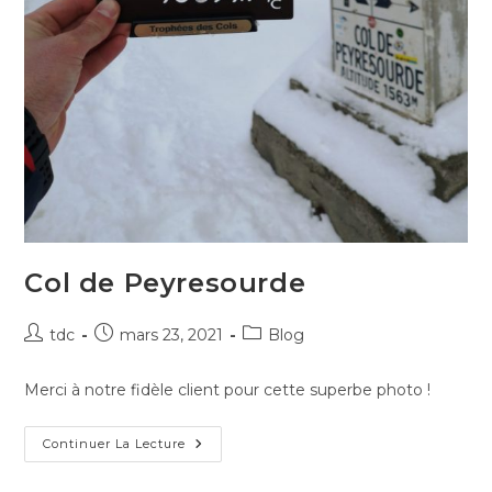
Col de Peyresourde
Auteur/autrice
Publication
Post
tdc
mars 23, 2021
Blog
de
publiée :
category:
la
Merci à notre fidèle client pour cette superbe photo !
publication :
Col
Continuer La Lecture
De
Peyresourde