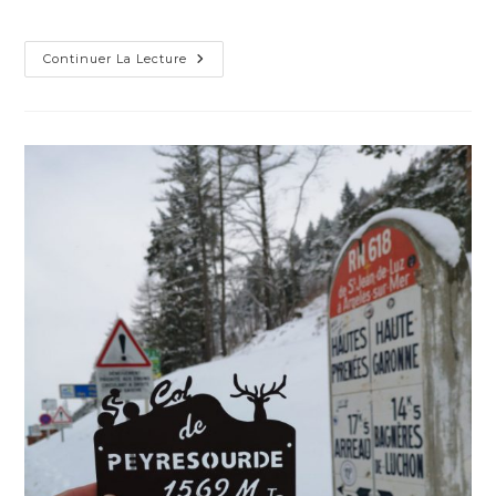
de
publiée :
category:
la
publication :
Thanks
Continuer La Lecture
To
Jim
At
Denver